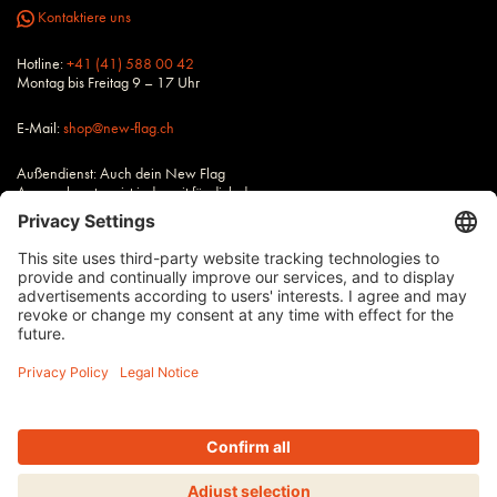
Kontaktiere uns
Hotline:
+41 (41) 588 00 42
Montag bis Freitag 9 – 17 Uhr
E-Mail:
shop@new-flag.ch
Außendienst: Auch dein New Flag
Ansprechpartner ist jederzeit für dich da.
Alle Preise zzgl. Steuern und Versandkosten, wenn nicht anders
beschrieben.
Impressum
AGB
Datenschutz