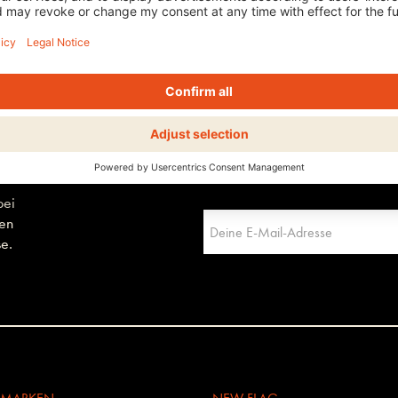
bei
men
se.