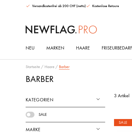
Versandkostenfrei ab 200 CHF (netto)
Kostenlose Retoure
NEU
MARKEN
HAARE
FRISEURBEDAR
Goddess BioTech Blowout Deal
Maria Nila Color Collection Intro Set
Urban Alchemy Moisture Mist Leave-in Spray
HAARGUMMIS & ACCESSOIRES
Startseite
/
Haare
/
Barber
BARBER
3 Artikel
KATEGORIEN
SALE
SALE
MARKE